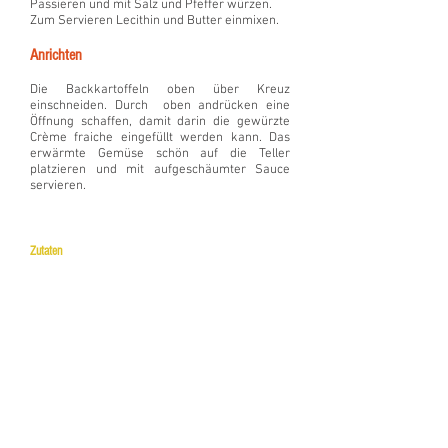
Passieren und mit Salz und Pfeffer würzen.
Zum Servieren Lecithin und Butter einmixen.
Anrichten
Die Backkartoffeln oben über Kreuz
einschneiden. Durch oben andrücken eine
Öffnung schaffen, damit darin die gewürzte
Crème fraiche eingefüllt werden kann. Das
erwärmte Gemüse schön auf die Teller
platzieren und mit aufgeschäumter Sauce
servieren.
Zutaten​
4 rote und
orangene kleine
Paprika
4 kleine Zucchini,
grün
2 kleine runde
Zucchini, gelb
4-8
Zucchiniblüten
4 mittelgroße
Kartoffeln,
festkochend
4 Eßl. Creme
fraiche