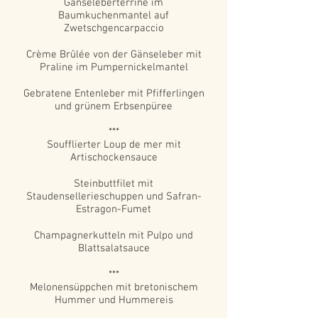
Gänseleberterrine im
Baumkuchenmantel auf
Zwetschgencarpaccio
Crème Brûlée von der Gänseleber mit
Praline im Pumpernickelmantel
Gebratene Entenleber mit Pfifferlingen
und grünem Erbsenpüree
***
Soufflierter Loup de mer mit
Artischockensauce
Steinbuttfilet mit
Staudensellerieschuppen und Safran-
Estragon-Fumet
Champagnerkutteln mit Pulpo und
Blattsalatsauce
***
Melonensüppchen mit bretonischem
Hummer und Hummereis