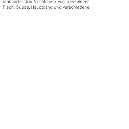
etablierte: drei Variationen von Gänseleber,
Fisch, Suppe, Hauptgang und verschiedene
Desserts in einem Menü. So verführt ein
vollkommen auf dem Boden gebliebener
sympathischer Küchenstar in den
höchsten kulinarischen Himmel. Er
versetzt selbst verwöhnteste Gaumen ins
Schwärmen – und manche träumen sogar
noch davon.“
Wir präsentieren Ihnen hier an dieser Stelle
eine kleine und feine Bildergalerie,
bestehend aus Probiergerichten aus dem
Amuse bouche-Menu. Lassen Sie sich
inspirieren und bei Interesse erleben Sie
diese und andere kulinarische Genüsse
auch in unserer exklusiven
Kochschule
.
Die Jahrhundert-Idee