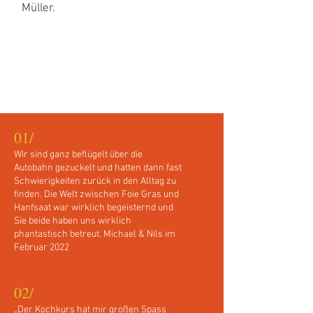
Müller.
Meinungen
Meinungen
01/
Wir sind ganz beflügelt über die
Autobahn gezuckelt und hatten dann fast
Schwierigkeiten zurück in den Alltag zu
finden. Die Welt zwischen Foie Gras und
Hanfsaat war wirklich begeisternd und
Sie beide haben uns wirklich
phantastisch betreut. Michael & Nils im
Februar 2022
02/
„Der Kochkurs hat mir großen Spass