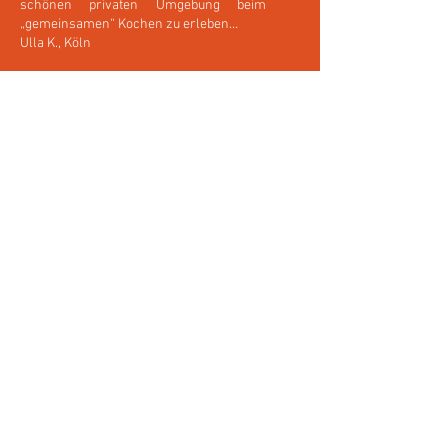
schönen privaten Umgebung beim
„gemeinsamen“ Kochen zu erleben…
Ulla K., Köln
07/
Hier habe ich an einem Tag kochen
gelernt bei einem Profi!
Karoline M.
08/
Für mich war der Aufenthalt bei Ihnen
beiden in Ihrem Haus auch ein kleines
bisschen Paradies. Eine Superidee, die
Kochkurse in diesem Rahmen zu
ermöglichen.
Iris W., Köln
09/
Sehr schön fand ich, dass ich nicht nur