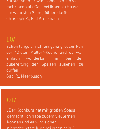
Kursteilnehmer war, sondern mich viel
mehr noch als Gast bei Ihnen zu Hause
(im wahrsten Sinne) fühlen durfte.
Christoph R., Bad Kreuznach
10/
Schon lange bin ich ein ganz grosser Fan
der “Dieter Müller”-Küche und es war
einfach wunderbar ihm bei der
Zubereitung der Speisen zusehen zu
dürfen.
Gabi R., Meerbusch
01/
„Der Kochkurs hat mir großen Spass
gemacht, ich habe zudem viel lernen
können und es wird sicher
nicht der letzte Kurs bei Ihnen sein!“
Gudrun