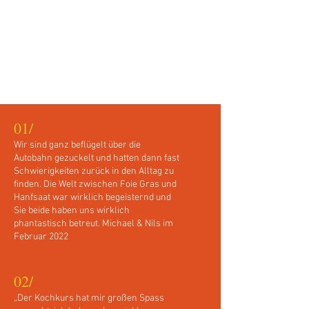
Meinungen
Meinungen
01/
Wir sind ganz beflügelt über die
Autobahn gezuckelt und hatten dann fast
Schwierigkeiten zurück in den Alltag zu
finden. Die Welt zwischen Foie Gras und
Hanfsaat war wirklich begeisternd und
Sie beide haben uns wirklich
phantastisch betreut. Michael & Nils im
Februar 2022
02/
„Der Kochkurs hat mir großen Spass