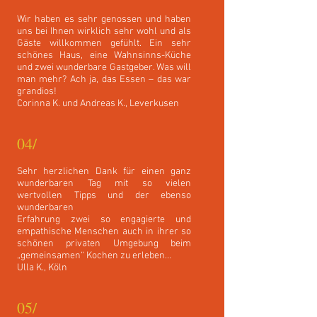
Wir haben es sehr genossen und haben
uns bei Ihnen wirklich sehr wohl und als
Gäste willkommen gefühlt. Ein sehr
schönes Haus, eine Wahnsinns-Küche
und zwei wunderbare Gastgeber. Was will
man mehr? Ach ja, das Essen – das war
grandios!
Corinna K. und Andreas K., Leverkusen
04/
Sehr herzlichen Dank für einen ganz
wunderbaren Tag mit so vielen
wertvollen Tipps und der ebenso
wunderbaren
Erfahrung zwei so engagierte und
empathische Menschen auch in ihrer so
schönen privaten Umgebung beim
„gemeinsamen“ Kochen zu erleben…
Ulla K., Köln
05/