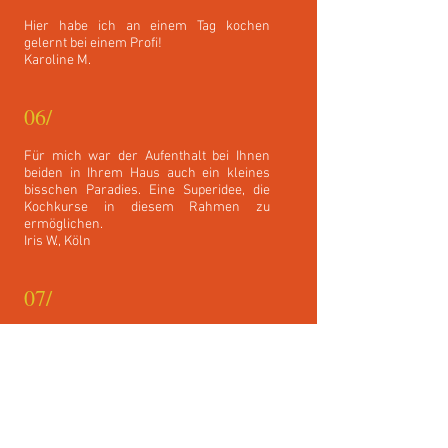
Hier habe ich an einem Tag kochen
gelernt bei einem Profi!
Karoline M.
06/
Für mich war der Aufenthalt bei Ihnen
beiden in Ihrem Haus auch ein kleines
bisschen Paradies. Eine Superidee, die
Kochkurse in diesem Rahmen zu
ermöglichen.
Iris W., Köln
07/
Sehr schön fand ich, dass ich nicht nur
Kursteilnehmer war, sondern mich viel
mehr noch als Gast bei Ihnen zu Hause
(im wahrsten Sinne) fühlen durfte.
Christoph R., Bad Kreuznach