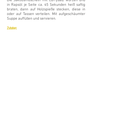
Die Jakobsmuscheln mit Currysalz würzen und
in Rapsöl je Seite ca. 45 Sekunden heiß saftig
braten, dann auf Holzspieße stecken, diese in
oder auf Tassen verteilen. Mit aufgeschäumter
Suppe auffüllen und servieren.
Zutaten:
5 dl Geflügelfond
2 dl Rahm
Salz
2 dl Kokosmilch
5 cl Noilly Prat
6 cl Weißwein
1/3 Lauchstange
1 EL Currypulver Madras
1 Msp. Currypaste grün
5 Zitronengrasstangen, kleingeschnitten (Asienladen)
1 Apfel (Granny Smith)
½ Miniananas oder 2 Ananasscheiben
½ Banane
1 Bd Petersilie, kraus
20 g Butterwürfel, kalt
Salz
Jakobsmuschel
8 Stk. Jakobsmuscheln, küchenfertig
1 cl Rapsöl
1 Prise Currysalz (1 Teel. Curry mit 5 Teel. Salz mischen)
4 Holzspieße