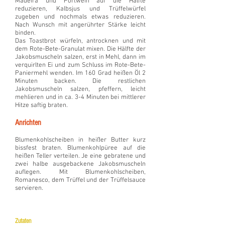
Madeira und Portwein auf die Hälfte
reduzieren, Kalbsjus und Trüffelwürfel
zugeben und nochmals etwas reduzieren.
Nach Wunsch mit angerührter Stärke leicht
binden.
Das Toastbrot würfeln, antrocknen und mit
dem Rote-Bete-Granulat mixen. Die Hälfte der
Jakobsmuscheln salzen, erst in Mehl, dann im
verquirlten Ei und zum Schluss im Rote-Bete-
Paniermehl wenden. Im 160 Grad heißen Öl 2
Minuten backen. Die restlichen
Jakobsmuscheln salzen, pfeffern, leicht
mehlieren und in ca. 3-4 Minuten bei mittlerer
Hitze saftig braten.
Anrichten
Blumenkohlscheiben in heißer Butter kurz
bissfest braten. Blumenkohlpüree auf die
heißen Teller verteilen. Je eine gebratene und
zwei halbe ausgebackene Jakobsmuscheln
auflegen. Mit Blumenkohlscheiben,
Romanesco, dem Trüffel und der Trüffelsauce
servieren.
Zutaten