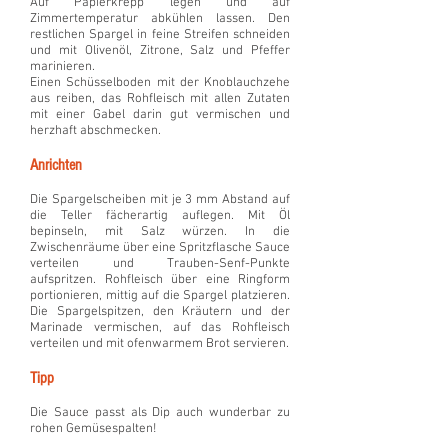
Auf Papierkrepp legen und auf
Zimmertemperatur abkühlen lassen. Den
restlichen Spargel in feine Streifen schneiden
und mit Olivenöl, Zitrone, Salz und Pfeffer
marinieren.
Einen Schüsselboden mit der Knoblauchzehe
aus reiben, das Rohfleisch mit allen Zutaten
mit einer Gabel darin gut vermischen und
herzhaft abschmecken.
Anrichten
Die Spargelscheiben mit je 3 mm Abstand auf
die Teller fächerartig auflegen. Mit Öl
bepinseln, mit Salz würzen. In die
Zwischenräume über eine Spritzflasche Sauce
verteilen und Trauben-Senf-Punkte
aufspritzen. Rohfleisch über eine Ringform
portionieren, mittig auf die Spargel platzieren.
Die Spargelspitzen, den Kräutern und der
Marinade vermischen, auf das Rohfleisch
verteilen und mit ofenwarmem Brot servieren.
Tipp
Die Sauce passt als Dip auch wunderbar zu
rohen Gemüsespalten!