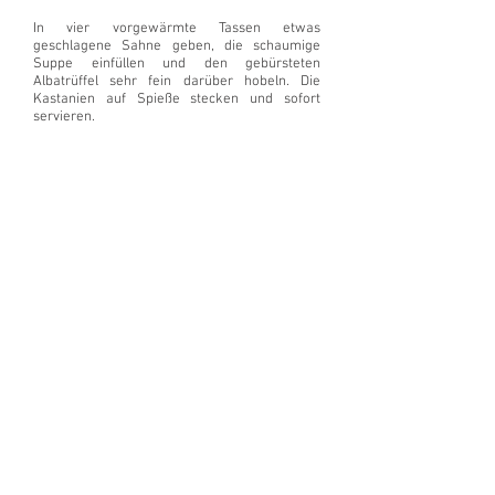
In vier vorgewärmte Tassen etwas
geschlagene Sahne geben, die schaumige
Suppe einfüllen und den gebürsteten
Albatrüffel sehr fein darüber hobeln. Die
Kastanien auf Spieße stecken und sofort
servieren.
Zutaten
250 g
Esskastanien
oder 200 g
vorgegarte
Maronen im
Vakuum
1 EL
Schalottenwürfel
10 g Butter
60 cl
Geflügelfond, hell
30 cl Sahne
4 cl Rieslingsekt
2 cl Noilly Prat
20 g Butterwürfel
2 cl Portwein,
weiß
Salz und Pfeffer
aus der Mühle
1 Prise Zucker