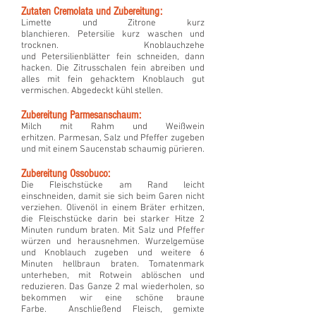
Zutaten Cremolata und Zubereitung:
Limette und Zitrone kurz
blanchieren. Petersilie kurz waschen und
trocknen. Knoblauchzehe
und Petersilienblätter fein schneiden, dann
hacken. Die Zitrusschalen fein abreiben und
alles mit fein gehacktem Knoblauch gut
vermischen. Abgedeckt kühl stellen.
Zubereitung Parmesanschaum:
Milch mit Rahm und Weißwein
erhitzen. Parmesan, Salz und Pfeffer zugeben
und mit einem Saucenstab schaumig pürieren.
Zubereitung Ossobuco:
Die Fleischstücke am Rand leicht
einschneiden, damit sie sich beim Garen nicht
verziehen. Olivenöl in einem Bräter erhitzen,
die Fleischstücke darin bei starker Hitze 2
Minuten rundum braten. Mit Salz und Pfeffer
würzen und herausnehmen. Wurzelgemüse
und Knoblauch zugeben und weitere 6
Minuten hellbraun braten. Tomatenmark
unterheben, mit Rotwein ablöschen und
reduzieren. Das Ganze 2 mal wiederholen, so
bekommen wir eine schöne braune
Farbe. Anschließend Fleisch, gemixte