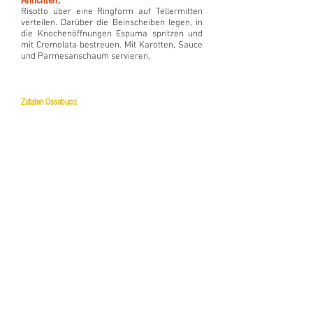
Anrichten:
Risotto über eine Ringform auf Tellermitten
verteilen. Darüber die Beinscheiben legen, in
die Knochenöffnungen Espuma spritzen und
mit Cremolata bestreuen. Mit Karotten, Sauce
und Parmesanschaum servieren.
Zutaten Ossobuco:​
4
Kalbshaxenschei
ben, ca. 300 g
schwer und 3 cm
dick
1 kg grob
gewürfeltes
Wurzelgemüse
(Zwiebel,
Sellerie,
Karotten)
2
Knoblauchzehen
1 Dose geschälte
Tomaten (400 g )
kurz gemixt
2 Eßl.
Tomatenmark
3 Eßl. Olivenöl
½ l Rotwein
400 ml brauner
Kalbsfond
4 Lorbeerblätter