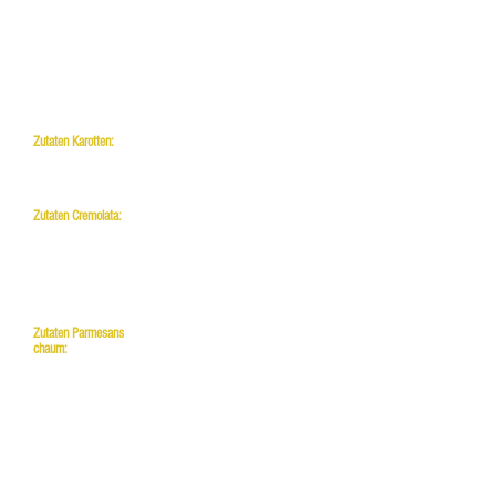
8 Pimentkörner
½ Eßl. schwarze
Pfefferkörner
½ Teel.
Kreuzkümmel
1 Thmyianzweig
Salz und Pfeffer
aus der Mühle
Zutaten Karotten:
6 kleine
lila/orangene
Urkarotten
Zutaten Cremolata:
1 Bio Limette
1 Bio Zitrone
1 kl. Bund glatte
Petersilie
1 gr.
Knoblauchzehe
Zutaten Parmesans
chaum:
8 cl Milch
4 cl Rahm
1 cl Weißwein
2 Eßl. fein
geriebener
Parmesan
Salz u. Pfeffer
Zutaten Risotto: