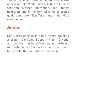
zweite Scheibe Toast auflegen und etwas
andrücken. Die Rinde nach belieben mit einem
scharfen Messer abtrennen. Die Toasts
halbieren und in heißem Olivenöl beidseitig
goldbraun braten. Das Tatar muss in der Mitte
rosé bleiben.
Anrichten
Den Speck ohne Öl in einer Pfanne knusprig
anbraten. Die heiße Suppe mit dem Olivenöl
aufschäumen. In tiefe Teller geben verteilen,
mit portionierten Sandwichs, dem Bacon und
fein geschnittenen Bärlauch servieren.
Suppe
Schalottenwürfel
50 g
Kartoffelwürfelch
en
1 EL Olivenöl
1 l Geflügelfond
100 ml Weißwein
250 ml Rahm
200 g Blattspinat