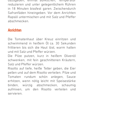
dazugeben, einmal aufkochen, Temperatur
reduzieren und unter gelegentlichem Rühren
in 18 Minuten bissfest garen. Zwischendurch
Safranfäden hineingeben. Vor dem Anrichten
Rapsöl untermischen und mit Salz und Pfeffer
abschmecken.
Anrichten
Die Tomatenhaut über Kreuz einritzen und
schwimmend in heißem Öl ca. 30 Sekunden
frittieren bis sich die Haut löst, warm halten
und mit Salz und Pfeffer würzen.
Die Pilze putzen, kurz in heißem Olivenöl
schwenken, mit fein geschnittenen Kräutern,
Salz und Pfeffer würzen.
Risotto auf tiefe, heiße Teller geben, die Eier
pellen und auf dem Risotto verteilen. Pilze und
Tomaten rundum schön anlegen, Sauce
erhitzen, wenn nötig leicht mit Speisestärke
binden, würzig abschmecken, schaumig
aufmixen, um den Risotto verteilen und
servieren.
Pochiertes Ei